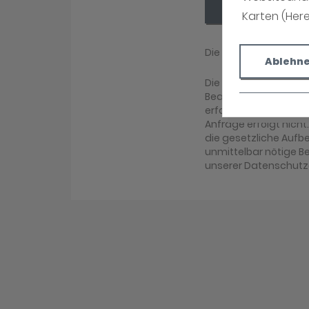
Absenden
Karten (Her
Die mit (*) gekennz
Ablehn
Die Daten, die Sie h
Bearbeitung Ihrer An
erfolgen. Eine ander
Anfrage erfolgt nicht
die gesetzliche Aufbew
unmittelbar nötige B
unserer Datenschutz