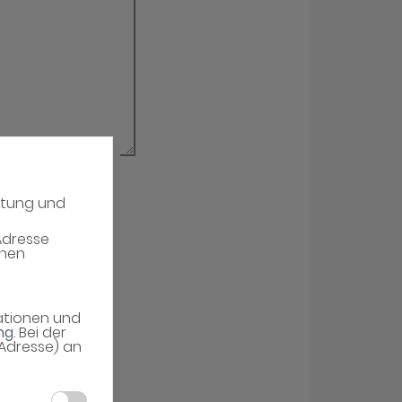
atung und
erieren
Adresse
enen
mationen und
ng
. Bei der
-Adresse) an