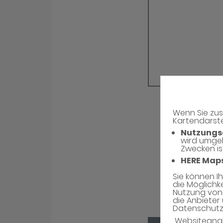
Wenn Sie zus
Kartendarste
Nutzungs
wird umge
Zwecken is
HERE Map
Sie können I
die Möglichk
Nutzung von 
die Anbieter 
Datenschutzh
Websiteana