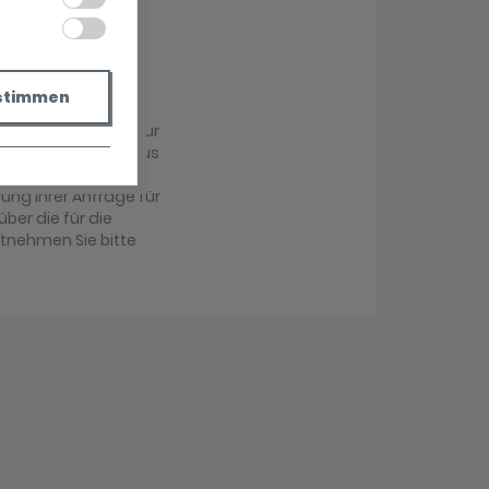
stimmen
r übermittelt und zur
achabteilung im Haus
antwortung Ihrer
ung Ihrer Anfrage für
über die für die
ntnehmen Sie bitte