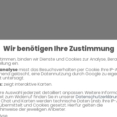
Wir benötigen Ihre Zustimmung
timmen, binden wir Dienste und Cookies zur Analyse, Ber
llung ein.
Neues Captcha Gen
analyse
misst das Besuchsverhalten per Cookie. Ihre IP-
hend gelöscht, eine Datennutzung durch Google zu eig
t untersagt.
Bitte geben Sie den Captcha Text ein
s:
zeigt interaktive Karten.
Captcha*
hre Auswahl jederzeit detailliert anpassen. Weitere Infor
eit zum Widerruf finden Sie in unserer
Datenschutzerkläru
Chat und Karten werden technische Daten (insb. Ihre IP
übermittelt und Cookies gesetzt. Hierfür gelten die
inweise der jeweiligen Anbieter.
lyse