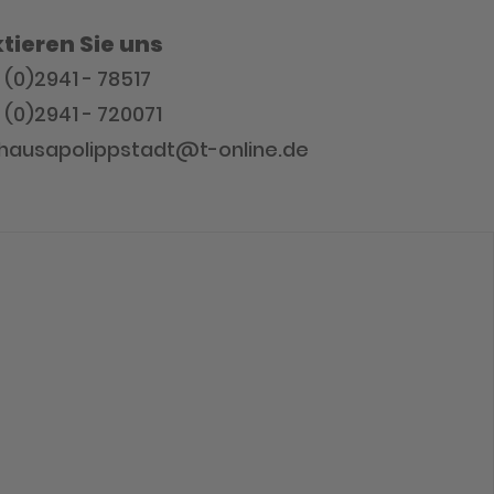
tieren Sie uns
9 (0)2941 - 78517
 (0)2941 - 720071
athausapolippstadt@t-online.de